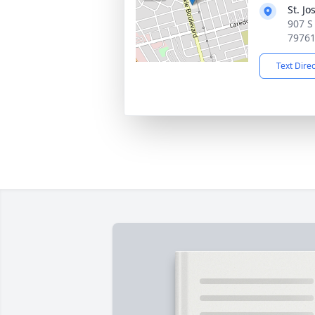
St. J
907 S
7976
Text Dire