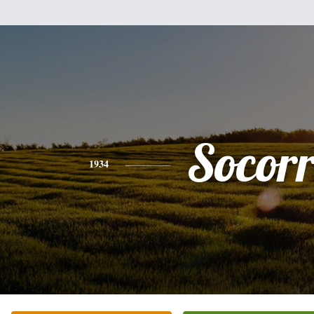
Socor
1934