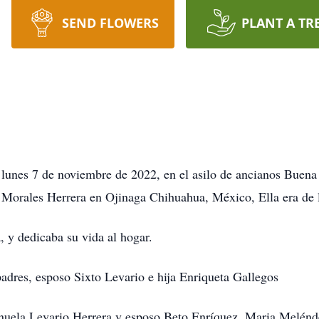
SEND FLOWERS
PLANT A TR
l lunes 7 de noviembre de 2022, en el asilo de ancianos Buen
Morales Herrera en Ojinaga Chihuahua, México, Ella era de la
 y dedicaba su vida al hogar.
padres, esposo Sixto Levario e hija Enriqueta Gallegos
anuela Levario Herrera y esposo Beto Enríquez, Maria Melénd