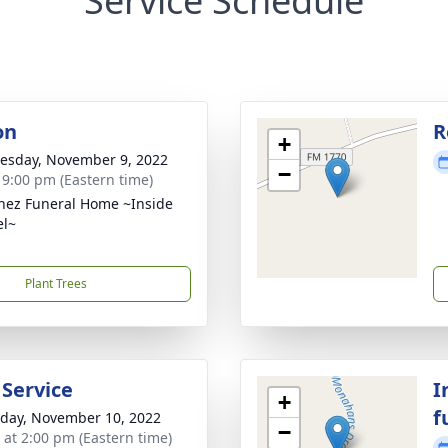
Service Schedule
on
R
+
sday, November 9, 2022
−
- 9:00 pm (Eastern time)
nez Funeral Home ~Inside
el~
Plant Trees
 Service
I
+
f
day, November 10, 2022
−
s at 2:00 pm (Eastern time)