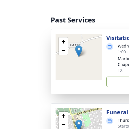
Past Services
Visitati
+
Wedne
−
1:00 
Marti
Chap
TX
Funeral
+
Thurs
−
Start