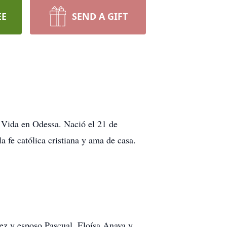
EE
SEND A GIFT
a Vida en Odessa. Nació el 21 de
 fe católica cristiana y ama de casa.
ez y esposo Pascual, Eloísa Anaya y