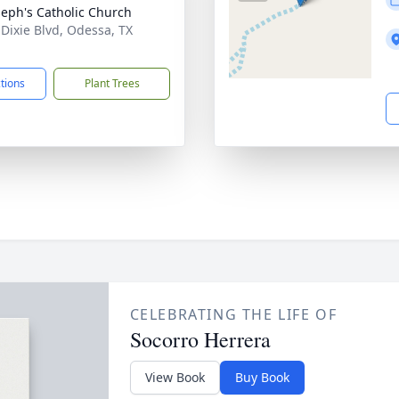
oseph's Catholic Church
 Dixie Blvd, Odessa, TX
1
ctions
Plant Trees
CELEBRATING THE LIFE OF
Socorro Herrera
View Book
Buy Book